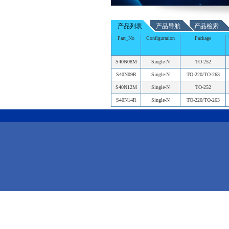
产品列表
产品导航
产品检索
Part_No
Configuration
Package
S40N08M
Single-N
TO-252
S40N09R
Single-N
TO-220/TO-263
S40N12M
Single-N
TO-252
S40N14R
Single-N
TO-220/TO-263