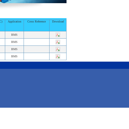
C)
Application
Cross Reference
Download
BMS
BMS
BMS
BMS