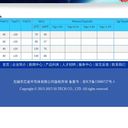
Vds(V)
Vgs(V)
Vth(V)
Id(A)
Rds(on)/Typ(mΩ)
Qg/Typ(n
25℃
100℃
Vgs=10v
Vgs=4.5v
Vgs=1.8v
Vgs=1.5V
40
±20
78
49
40
±20
90
57
40
±20
120
76
40
±20
140
88
首页
|
企业简介
|
新闻中心
|
产品列表
|
人才招聘
|
服务中心
|
留言反馈
|
联系我们
无锡市芯途半导体有限公司版权所有 备案号：苏ICP备15006727号-1
Copyright © 2013-2015 SI-TECH CO., LTD. All rights reserved.