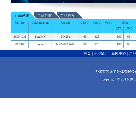
产品列表
产品导航
产品检索
Part_No
Configuration
Package
Vds(V)
Vgs(V)
Vth(V)
Id(A)
25℃
100℃
S60N10M
Single-N
TO-252
60
±25
100
63
S80N10R
Single-N
TO-220/TO-263
80
±25
100
63
首页
|
企业简介
|
新闻中心
|
产
无锡市芯途半导体有限公司版权
Copyright © 2013-2015