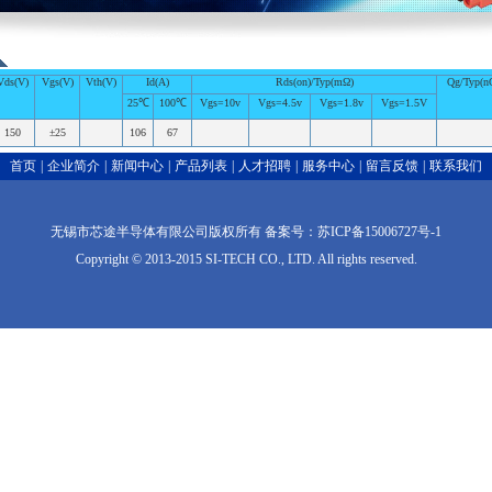
Vds(V)
Vgs(V)
Vth(V)
Id(A)
Rds(on)/Typ(mΩ)
Qg/Typ(n
25℃
100℃
Vgs=10v
Vgs=4.5v
Vgs=1.8v
Vgs=1.5V
150
±25
106
67
首页
|
企业简介
|
新闻中心
|
产品列表
|
人才招聘
|
服务中心
|
留言反馈
|
联系我们
无锡市芯途半导体有限公司版权所有 备案号：苏ICP备15006727号-1
Copyright © 2013-2015 SI-TECH CO., LTD. All rights reserved.