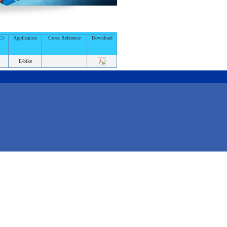
C)
Application
Cross Reference
Download
E-bike